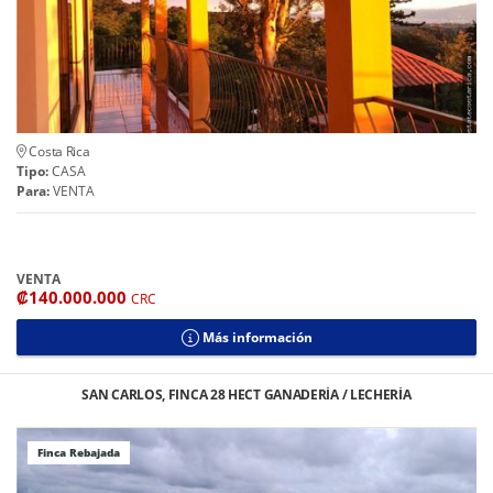
Costa Rica
Tipo:
CASA
Para:
VENTA
VENTA
₡140.000.000
CRC
Más información
SAN CARLOS, FINCA 28 HECT GANADERÍA / LECHERÍA
Finca Rebajada