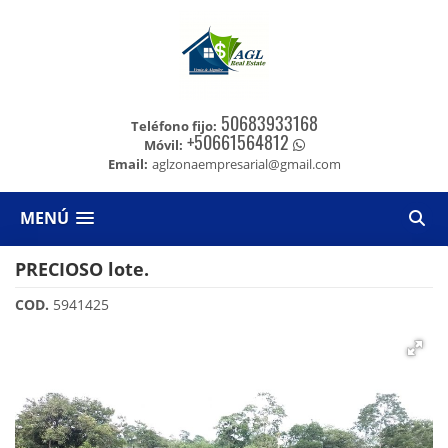
50683933168
Teléfono fijo:
+50661564812
Móvil:
Email:
aglzonaempresarial@gmail.com
MENÚ
PRECIOSO lote.
COD.
5941425