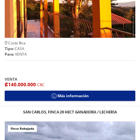
Costa Rica
Tipo:
CASA
Para:
VENTA
VENTA
₡140.000.000
CRC
Más información
SAN CARLOS, FINCA 28 HECT GANADERÍA / LECHERÍA
Finca Rebajada