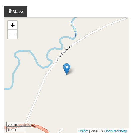
Mapa
+
−
200 m
500 ft
Leaflet
| Wasi - ©
OpenStreetMap