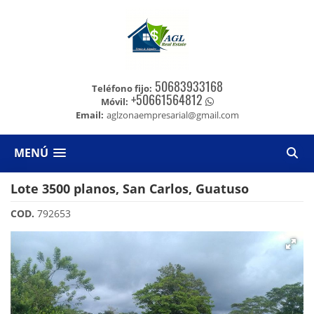
50683933168
Teléfono fijo:
+50661564812
Móvil:
Email:
aglzonaempresarial@gmail.com
MENÚ
Lote 3500 planos, San Carlos, Guatuso
COD.
792653