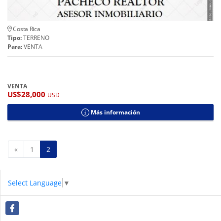
Costa Rica
Tipo:
TERRENO
Para:
VENTA
VENTA
US$28,000
USD
Más información
Anterior
«
1
2
Select Language
▼
Facebook