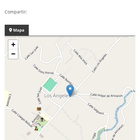
Compartir:
Mapa
+
−