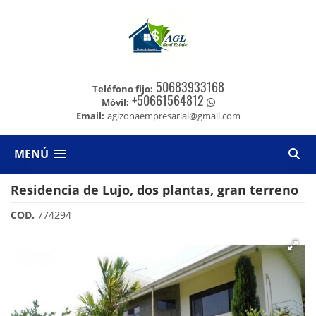
50683933168
Teléfono fijo:
+50661564812
Móvil:
Email:
aglzonaempresarial@gmail.com
MENÚ
Residencia de Lujo, dos plantas, gran terreno
COD.
774294