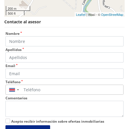
200 m
500 ft
Leaflet
| Wasi - ©
OpenStreetMap
Contacte al asesor
*
Nombre
*
Apellidos
*
Email
*
Teléfono
▼
Comentarios
Acepto recibir información sobre ofertas inmobiliarias