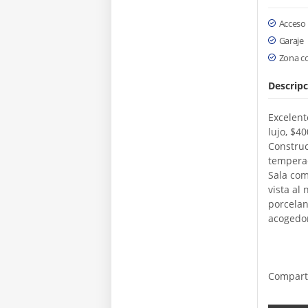
Acceso
Garaje
Zona c
Descripc
Excelent
lujo, $4
Construc
temperad
Sala com
vista al 
porcelan
acogedor
Compart