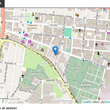
a
Leaflet
| Wasi - ©
Ope
 al asesor