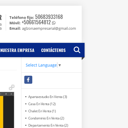
R
50683933168
Teléfono fijo:
+50661564812
Móvil:
a
a
Email:
aglzonaempresarial@gmail.com
NUESTRA EMPRESA
CONTÁCTENOS
Select Language
▼
Facebook
Apartaestudio En Venta (3)
Casa En Venta (12)
Chalet En Venta (1)
Condominio En Venta (2)
Departamento En Venta (2)