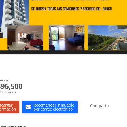
venta
96,500
mericanos
scargar
Recomendar inmueble
Compartir
formación
por correo electrónico