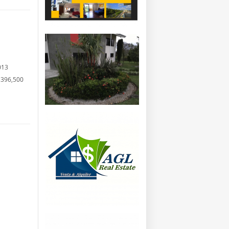
013
396,500