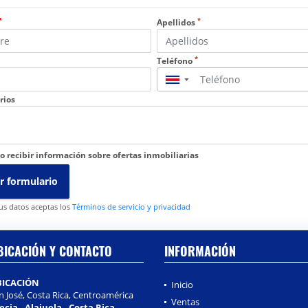
*
*
Apellidos
*
Teléfono
▼
rios
o recibir información sobre ofertas inmobiliarias
r formulario
tus datos aceptas los
Términos de servicio y privacidad
BICACIÓN Y CONTACTO
INFORMACIÓN
BICACIÓN
Inicio
n José, Costa Rica, Centroamérica
Ventas
ecia - Alajuela - Costa Rica