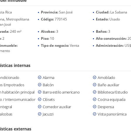
 del inmueble
ta Rica
Provincia:
San José
Ciudad:
La Sabana
na, Metropolitana
Código:
770145
Estado:
Usado
an José
ivada:
240 m²
Alcobas:
3
Baños:
3
:
2
Piso:
10
Año construcción:
2
 inmueble:
Tipo de negocio:
Venta
Administración:
US$
mento
ísticas internas
ondicionado
Alarma
Amoblado
os Empotrados
Balcón
Baño auxiliar
 habitación principal
Barra estilo americano
Biblioteca/Estudio
o / Intercomunicador
Clósets
Cocina equipada
integral
Comedor auxiliar
Despensa
 alcobas
Jacuzzi
Vista panorámica
ísticas externas