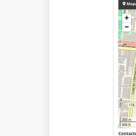
Map
+
−
200 m
500 ft
Contacte