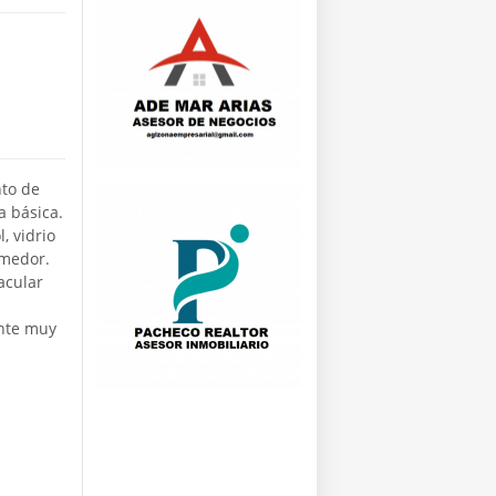
nto de
a básica.
, vidrio
omedor.
acular
ente muy
.