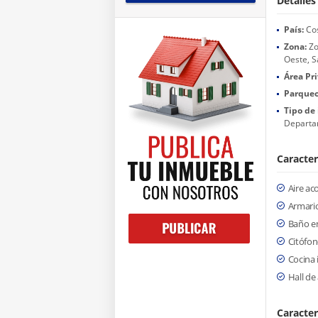
Detalles
País:
Cos
Zona:
Zo
Oeste, S
Área Pr
Parqueo
Tipo de
Departa
Caracter
Aire ac
Armari
Baño en
Citófon
Cocina 
Hall de
Caracter