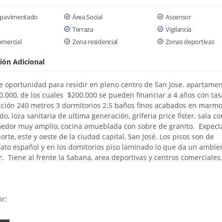
 pavimentado
Área Social
Ascensor
Terraza
Vigilancia
omercial
Zona residencial
Zonas deportivas
ión Adicional
e oportunidad para residir en pleno centro de San Jose. apartame
00.000, de los cuales $200.000 se pueden financiar a 4 años con tas
ción 240 metros 3 dormitorios 2.5 baños finos acabados en marmol
o, loza sanitaria de ultima generación, griferia price fister, sala c
edor muy amplio, cocina amueblada con sobre de granito. Expect
norte, este y oeste de la ciudad capital, San José. Los pisos son de
ato español y en los domitorios piso laminado lo que da un ambi
. Tiene al frente la Sabana, area deportivas y centros comerciales
ir: