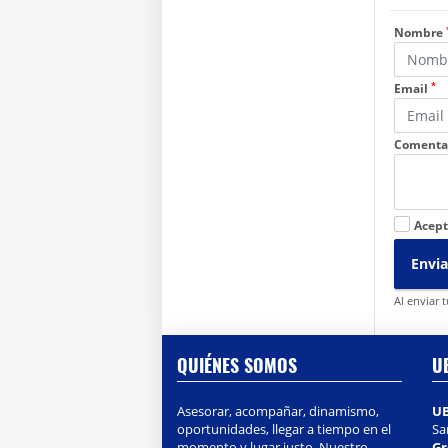
Nombre
*
Email
Comenta
Acept
Envia
Al enviar 
QUIÉNES SOMOS
U
Asesorar, acompañar, dinamismo,
U
oportunidades, llegar a tiempo en el
Sa
momento y lugar justo. Nuestro
Gr