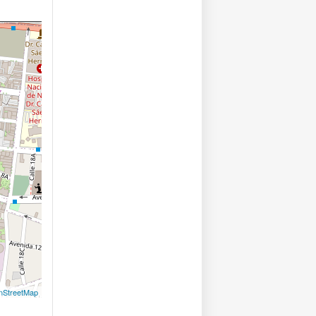
nStreetMap