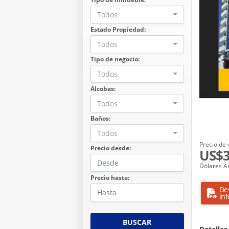
Todos
Estado Propiedad:
Todos
Tipo de negocio:
Todos
Alcobas:
Todos
Baños:
Todos
Precio de 
Precio desde:
US$3
Dólares A
Precio hasta:
De
in
BUSCAR