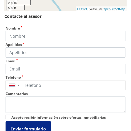
200 m
500 ft
Leaflet
| Wasi - ©
OpenStreetMap
Contacte al asesor
*
Nombre
*
Apellidos
*
Email
*
Teléfono
▼
Comentarios
Acepto recibir información sobre ofertas inmobiliarias
Enviar formulario