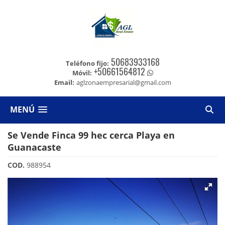
50683933168
Teléfono fijo:
+50661564812
Móvil:
Email:
aglzonaempresarial@gmail.com
MENÚ
Se Vende Finca 99 hec cerca Playa en
Guanacaste
COD.
988954