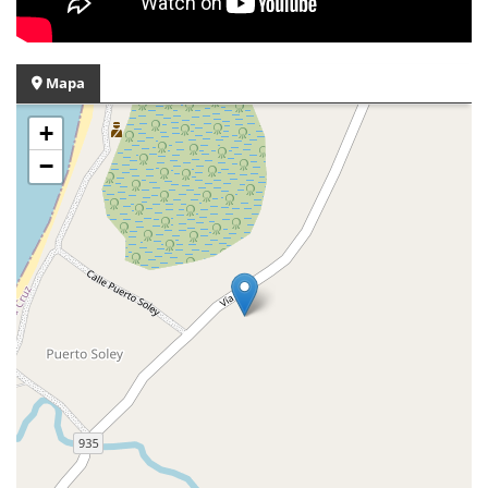
Mapa
+
−